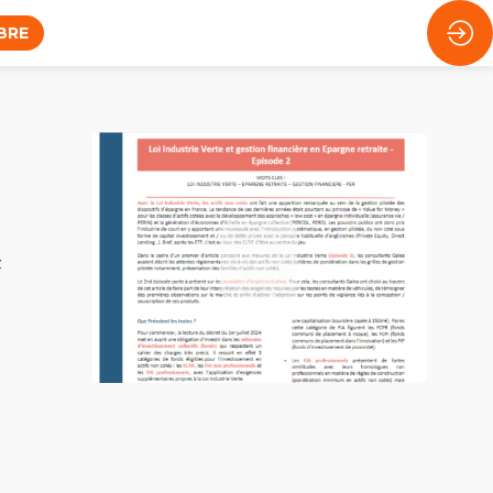
BRE
z