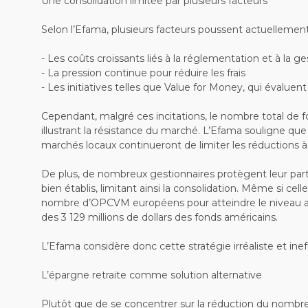
Une consolidation limitée par plusieurs facteurs
Selon l’Efama, plusieurs facteurs poussent actuellement
- Les coûts croissants liés à la réglementation et à la 
- La pression continue pour réduire les frais
- Les initiatives telles que Value for Money, qui évalue
Cependant, malgré ces incitations, le nombre total de
illustrant la résistance du marché. L’Efama souligne que
marchés locaux continueront de limiter les réductions à 
De plus, de nombreux gestionnaires protègent leur part
bien établis, limitant ainsi la consolidation. Même si cell
nombre d’OPCVM européens pour atteindre le niveau améri
des 3 129 millions de dollars des fonds américains.
L’Efama considère donc cette stratégie irréaliste et in
L’épargne retraite comme solution alternative
Plutôt que de se concentrer sur la réduction du nomb