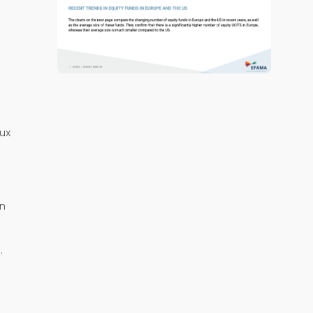
aux
in
.