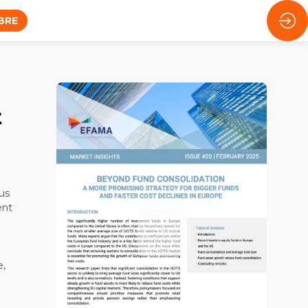
BRE
t
us
ent
e,