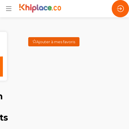
Ajouter à mes favoris
n
ts