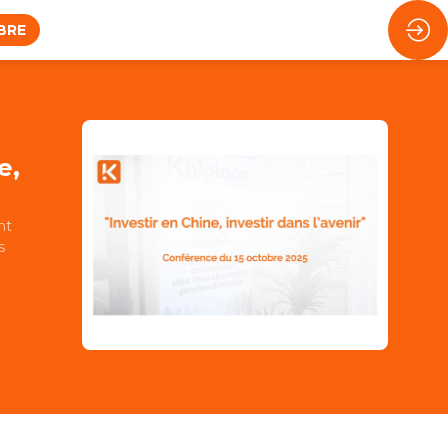
BRE
e,
nt
s