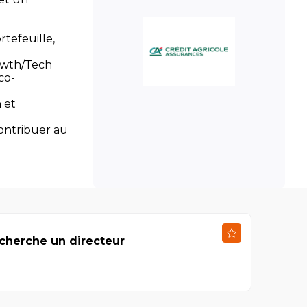
rtefeuille,
rowth/Tech
co-
n et
contribuer au
echerche un directeur