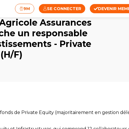
9M
SE CONNECTER
DEVENIR MEM
 Agricole Assurances
che un responsable
stissements - Private
 (H/F)
en fonds de Private Equity (majoritairement en gestion dé
.
quity et Infrastructures, qui comprend 12 collaborateurs