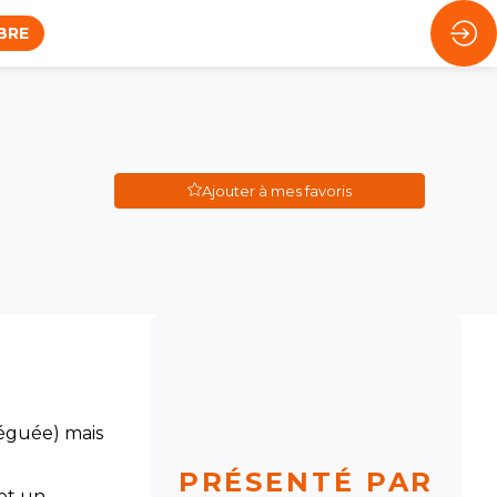
BRE
Ajouter à mes favoris
léguée) mais
PRÉSENTÉ PAR
 et un