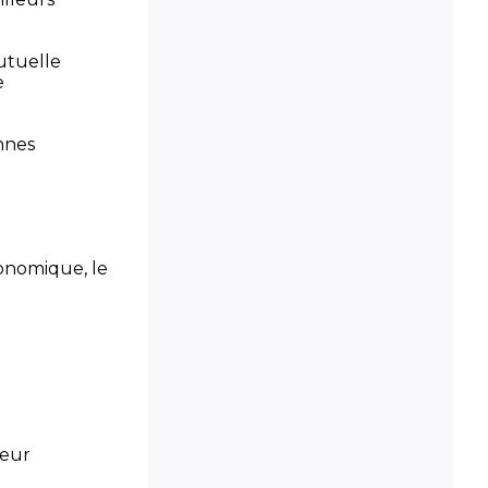
utuelle
e
annes
conomique, le
teur