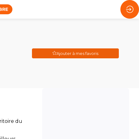
BRE
Ajouter à mes favoris
itoire du
illeurs