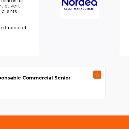
lliards fin
t et vert
 clients
on France et
ponsable Commercial Senior