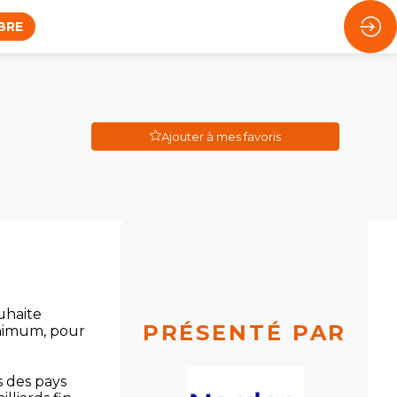
BRE
Ajouter à mes favoris
uhaite
PRÉSENTÉ PAR
inimum, pour
s des pays