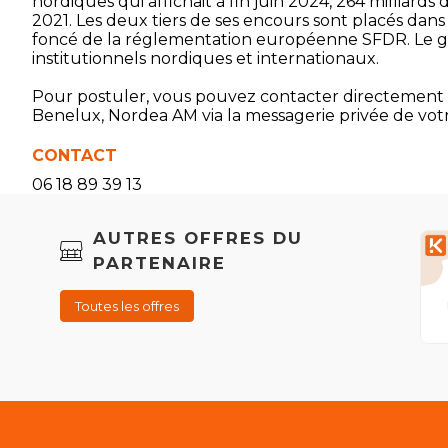
nordiques qui affichait à fin juin 2024, 264 milliards d
2021. Les deux tiers de ses encours sont placés dans 
foncé de la réglementation européenne SFDR. Le gro
institutionnels nordiques et internationaux.
Pour postuler, vous pouvez contacter directement D
Benelux, Nordea AM via la messagerie privée de votr
CONTACT
06 18 89 39 13
AUTRES OFFRES DU
PARTENAIRE
Toutes les offres