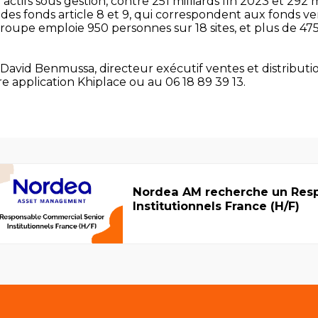
'actifs sous gestion, contre 251 milliards fin 2023 et 292 mi
des fonds article 8 et 9, qui correspondent aux fonds ver
upe emploie 950 personnes sur 18 sites, et plus de 475
avid Benmussa, directeur exécutif ventes et distributi
e application Khiplace ou au 06 18 89 39 13.
Nordea AM recherche un Res
Institutionnels France (H/F)