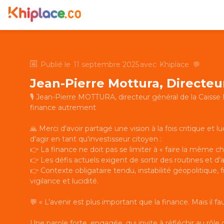
Publié le
11 septembre 2025
avec
Khiplace
💬
Jean-Pierre Mottura, Directeu
🎙️ Jean-Pierre MOTTURA, directeur général de la Caisse
finance autrement
🙏 Merci d'avoir partagé une vision à la fois critique et l
d'agir en tant qu'investisseur citoyen :
👉 La finance ne doit pas se limiter à « faire la même
👉 Les défis actuels exigent de sortir des routines et d
👉 Contexte obligataire tendu, instabilité géopolitique,
vigilance et lucidité.
💬 « L’avenir est plus important que la finance. Mais il 
Une parole forte, engagée, qui invite à réfléchir au rôle 