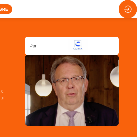
BRE
Par
s.
if.