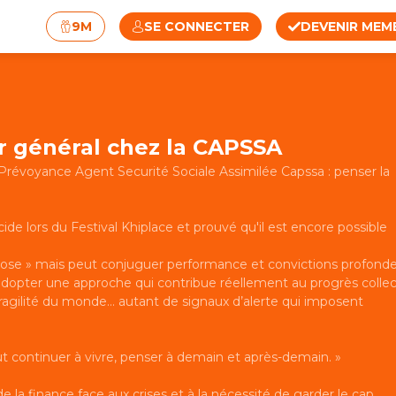
9M
SE CONNECTER
DEVENIR MEM
r général chez la CAPSSA
 Prévoyance Agent Securité Sociale Assimilée Capssa : penser la
ucide lors du Festival Khiplace et prouvé qu'il est encore possible
 chose » mais peut conjuguer performance et convictions profonde
’adopter une approche qui contribue réellement au progrès collect
 fragilité du monde… autant de signaux d’alerte qui imposent
faut continuer à vivre, penser à demain et après-demain. »
de la finance face aux crises et à la nécessité de garder le cap.