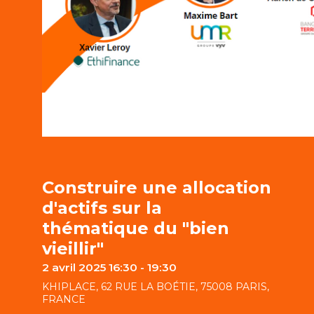
Construire une allocation
d'actifs sur la
thématique du "bien
vieillir"
2 avril 2025 16:30 - 19:30
KHIPLACE, 62 RUE LA BOÉTIE, 75008 PARIS,
FRANCE